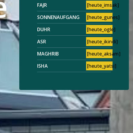
e
FAJR
[heute_imsak]
SONNENAUFGANG
[heute_gunes]
DUHR
[heute_ogle]
ASR
[heute_ikindi]
MAGHRIB
[heute_aksam]
ISHA
[heute_yatsi]