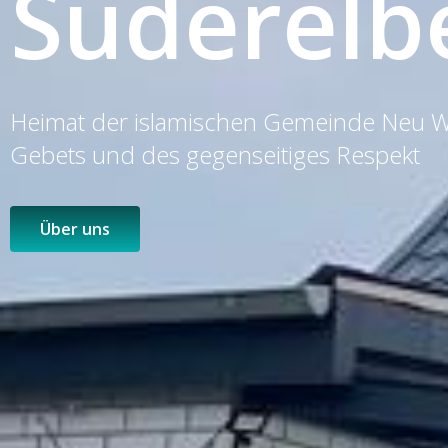
Süderelb
Heimat der islamischen Gemeinde Neu Wu
Gebets und des gegenseitiges Respekt
Über uns