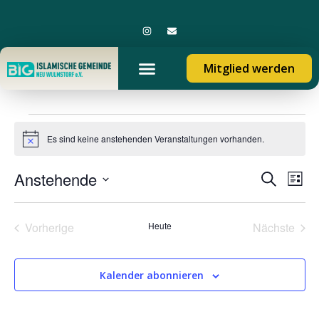
Mitglied werden
Es sind keine anstehenden Veranstaltungen vorhanden.
Hinweis
Vera
Ve
Anstehende
Suche
Liste
Datum
An
Such
wählen.
Veranstaltungen
Vera
Vorherige
Heute
Nächste
Na
und
Ansi
Kalender abonnieren
Navi